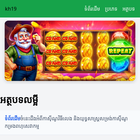
kh19
ទំព័រដើម
ប្រភេទ
អត្ថបទ
អត្ថបទលម្អី
ទំព័រដើម
ចំនេះដឹងអំពីកាស៊ីណូ
វិធីលេង និងយុទ្ធសាស្ត្រ
សម្រង់កាស៊ីណូ
កម្រងពហុសេវាកម្ម