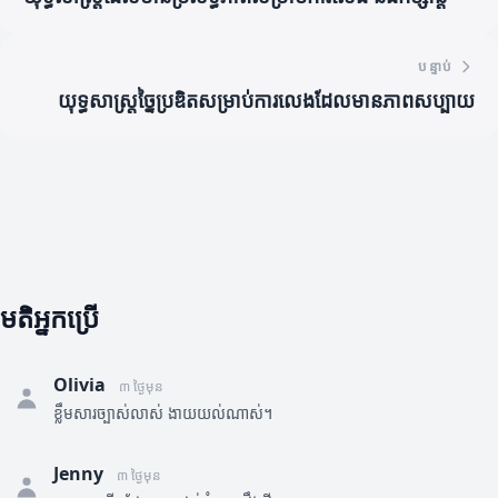
បន្ទាប់
យុទ្ធសាស្ត្រច្នៃប្រឌិតសម្រាប់ការលេងដែលមានភាពសប្បាយ
មតិអ្នកប្រើ
Olivia
៣ ថ្ងៃមុន
ខ្លឹមសារច្បាស់លាស់ ងាយយល់ណាស់។
Jenny
៣ ថ្ងៃមុន