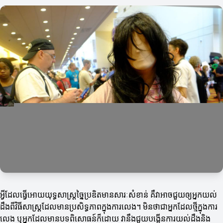
អ្វីដែលធ្វើអោយយុទ្ធសាស្ត្រច្នៃប្រឌិតមានសារៈសំខាន់ គឺវាអាចជួយឲ្យអ្នកយល់
ដឹងពីវិធីសាស្ដ្រដែលមានប្រសិទ្ធភាពក្នុងការលេង។ មិនថាជាអ្នកដែលថ្មីក្នុងការ
លេង ឬអ្នកដែលមានបទពិសោធន៍ក៏ដោយ វានឹងជួយបង្កើនការយល់ដឹងនិង