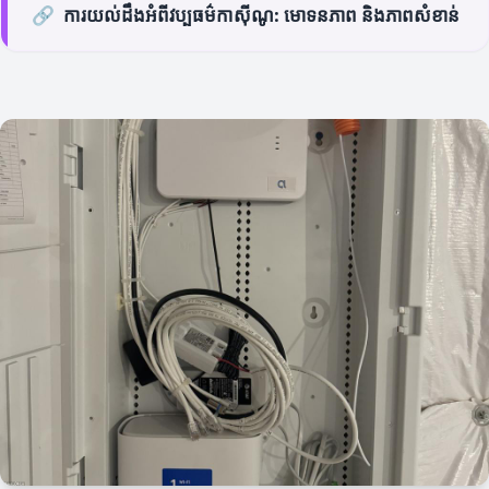
🔗
ការយល់ដឹងអំពីវប្បធម៌កាស៊ីណូ: មោទនភាព និងភាពសំខាន់