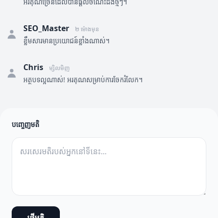
អរគុណច្រើនដែលបានផ្តល់ចំណេះដឹងថ្មីៗ។
SEO_Master
២ ម៉ោងមុន
ខ្លឹមសារមានប្រយោជន៍ខ្លាំងណាស់។
Chris
ម្សិលមិញ
អត្ថបទល្អណាស់! អរគុណសម្រាប់ការចែករំលែក។
បញ្ចេញមតិ