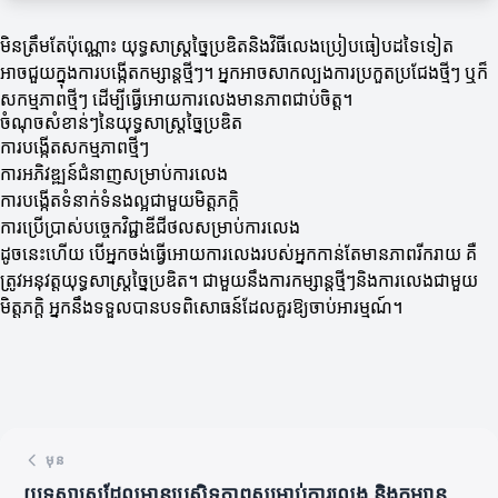
មិនត្រឹមតែប៉ុណ្ណោះ យុទ្ធសាស្ត្រច្នៃប្រឌិតនិងវិធីលេងប្រៀបធៀបដទៃទៀត
អាចជួយក្នុងការបង្កើតកម្សាន្តថ្មីៗ។ អ្នកអាចសាកល្បងការប្រកួតប្រជែងថ្មីៗ ឬក៏
សកម្មភាពថ្មីៗ ដើម្បីធ្វើអោយការលេងមានភាពជាប់ចិត្ត។
ចំណុចសំខាន់ៗនៃយុទ្ធសាស្ត្រច្នៃប្រឌិត
ការបង្កើតសកម្មភាពថ្មីៗ
ការអភិវឌ្ឍន៍ជំនាញសម្រាប់ការលេង
ការបង្កើតទំនាក់ទំនងល្អជាមួយមិត្តភក្តិ
ការប្រើប្រាស់បច្ចេកវិជ្ជាឌីជីថលសម្រាប់ការលេង
ដូចនេះហើយ បេីអ្នកចង់ធ្វើអោយការលេងរបស់អ្នកកាន់តែមានភាពរីករាយ គឺ
ត្រូវអនុវត្តយុទ្ធសាស្ត្រច្នៃប្រឌិត។ ជាមួយនឹងការកម្សាន្តថ្មីៗនិងការលេងជាមួយ
មិត្តភក្តិ អ្នកនឹងទទួលបានបទពិសោធន៍ដែលគួរឱ្យចាប់អារម្មណ៍។
មុន
យុទ្ធសាស្ត្រដែលមានប្រសិទ្ធភាពសម្រាប់ការលេង និងកម្សាន្ត