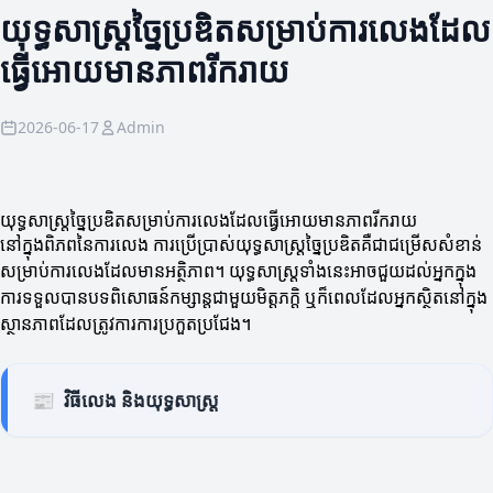
យុទ្ធសាស្ត្រច្នៃប្រឌិតសម្រាប់ការលេងដែល
ធ្វើអោយមានភាពរីករាយ
2026-06-17
Admin
យុទ្ធសាស្ត្រច្នៃប្រឌិតសម្រាប់ការលេងដែលធ្វើអោយមានភាពរីករាយ
នៅក្នុងពិភពនៃការលេង ការប្រើប្រាស់យុទ្ធសាស្ត្រច្នៃប្រឌិតគឺជាជម្រើសសំខាន់
សម្រាប់ការលេងដែលមានអត្ថិភាព។ យុទ្ធសាស្ត្រទាំងនេះអាចជួយដល់អ្នកក្នុង
ការទទួលបានបទពិសោធន៍កម្សាន្តជាមួយមិត្តភក្តិ ឬក៏ពេលដែលអ្នកស្ថិតនៅក្នុង
ស្ថានភាពដែលត្រូវការការប្រកួតប្រជែង។
📰
វិធីលេង និងយុទ្ធសាស្ត្រ