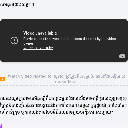
សមត្ថភាពរបស់អ្នក។
Watch Video related to: យុទ្ធសាស្ត្រច្នៃប្រឌិតសម្រាប់ការលេងដែលធ្វើអោយ
▶
មានភាពរីករាយ
ការលេងរួមគ្នាជាមួយមិត្តភក្តិគឺជាគន្លងមួយដែលយើងអាចប្រើប្រាស់យុទ្ធសាស្ត្រ
ច្នៃប្រឌិតដើម្បីបង្កើនភាពបន្ទាន់និងភាពរីករាយ។ យុទ្ធសាស្ត្រដូចជា ការបែងចែក
ទៅកាន់ក្រុម ឬការលេងតាមបែបឌីជីថលអាចជួយបង្កើនភាពសប្បាយ។