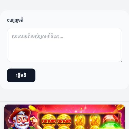
បញ្ចេញមតិ
ផ្ញើមតិ