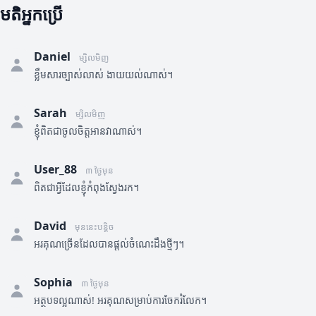
មតិអ្នកប្រើ
Daniel
ម្សិលមិញ
ខ្លឹមសារច្បាស់លាស់ ងាយយល់ណាស់។
Sarah
ម្សិលមិញ
ខ្ញុំពិតជាចូលចិត្តអានវាណាស់។
User_88
៣ ថ្ងៃមុន
ពិតជាអ្វីដែលខ្ញុំកំពុងស្វែងរក។
David
មុននេះបន្តិច
អរគុណច្រើនដែលបានផ្តល់ចំណេះដឹងថ្មីៗ។
Sophia
៣ ថ្ងៃមុន
អត្ថបទល្អណាស់! អរគុណសម្រាប់ការចែករំលែក។