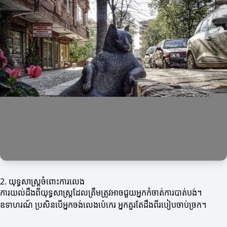
2. យុទ្ធសាស្ត្រចំពោះការលេង
ការយល់ដឹងពីយុទ្ធសាស្ត្រដែលត្រឹមត្រូវអាចជួយអ្នកកំចាត់ការបាត់បង់។
ឧទាហរណ៍ ប្រសិនបើអ្នកចង់លេងប៉េកេរ អ្នកគួរតែដឹងពីរបៀបចាប់ច្រក។