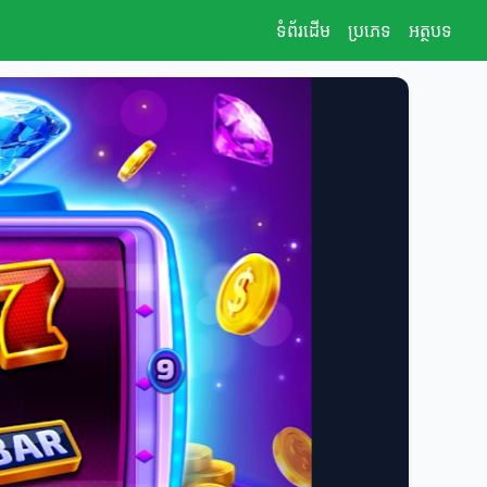
ទំព័រដើម
ប្រភេទ
អត្ថបទ