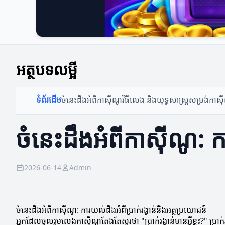
អត្ថបទលម្អី
ទំព័រដើម
ចំនេះដឹងអំពីកាស៊ីណូ
វិធីលេង និងយុទ្ធសាស្ត្រ
សម្រង់កាស៊
ចំនេះដឹងអំពីកាស៊ីណូ: ក
2026-06-14
Admin
ចំនេះដឹងអំពីកាស៊ីណូ: ការយល់ដឹងអំពីប្រាក់រង្វាន់និងអត្ថប្រយោជន៍
អ្នកដែលចូលរួមលេងកាស៊ីណូតែងតែសួរថា "ប្រាក់រង្វាន់មានអ្វីខ្លះ?" ប្រា