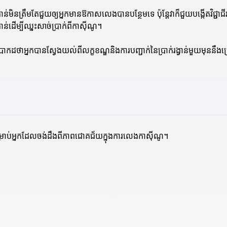
ង្វាន់មិនត្រឹមតែជួយឲ្យអ្នកមានឱកាសលេងបានបន្ថែមទេ ប៉ុន្តែវាក៏ជួយបង្កើតវិជ្ជា
្វាន់ដើម្បីឈ្នះសាច់ប្រាក់ពីកាស៊ីណូ។
្រាកដថាអ្នកបានស្វែងយល់ពីលក្ខខណ្ឌនិងការបញ្ជាក់នៃប្រាក់រង្វាន់មួយមុននឹងប្រើប្
ឹះសម្រាប់អ្នកដែលចង់ដឹងពីភាពជោគជ័យក្នុងការលេងកាស៊ីណូ។