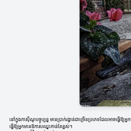
នៅក្នុងកាស៊ីណូបច្ចុប្បន្ន មានប្រាក់រង្វាន់ជាច្រើនប្រភេទដែលអាចធ្វើឱ្យអ
ធ្វើឱ្យអ្នកមានឱកាសឈ្នះកាន់តែខ្ពស់។