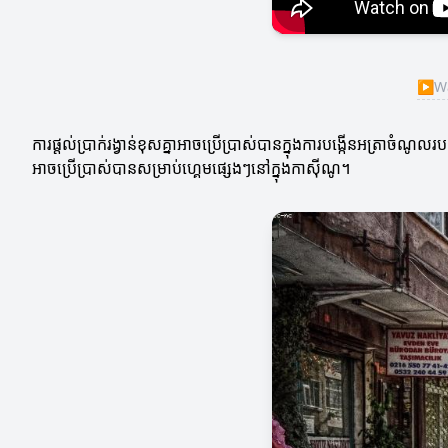
▶
Wa
ការផ្តល់ប្រាក់រង្វាន់ខុសគ្នាអាចប្រើប្រាស់បានក្នុងការបង្កើនអត្រាចំណ
អាចប្រើប្រាស់បានសម្រាប់ហ្គេមផ្សេងៗនៅក្នុងកាស៊ីណូ។